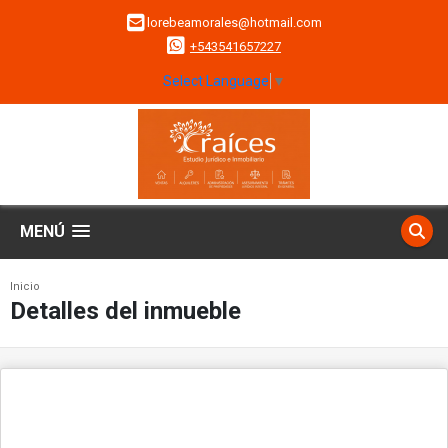
lorebeamorales@hotmail.com
+543541657227
Select Language
▼
MENÚ
Inicio
Detalles del inmueble