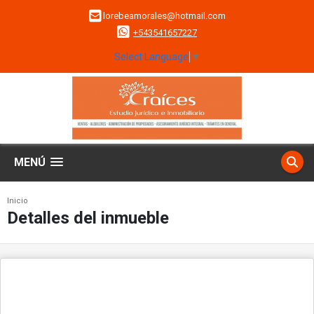
lorebeamorales@hotmail.com
+543541657227
Select Language
▼
MENÚ
Inicio
Detalles del inmueble