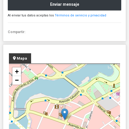
Enviar mensaje
Al enviar tus datos aceptas los
Términos de servicio y privacidad
Compartir:
Mapa
+
−