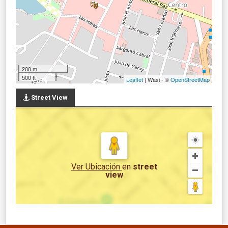
200 m
500 ft
Leaflet
| Wasi - ©
OpenStreetMap
Street View
Ver Ubicación
en
street
view