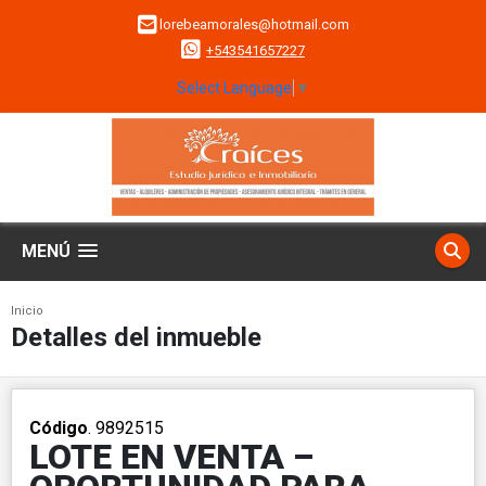
lorebeamorales@hotmail.com
+543541657227
Select Language
▼
MENÚ
Inicio
Detalles del inmueble
Código
. 9892515
LOTE EN VENTA –