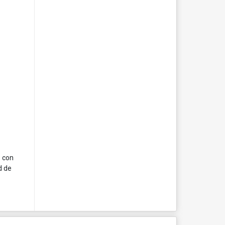
o con
d de