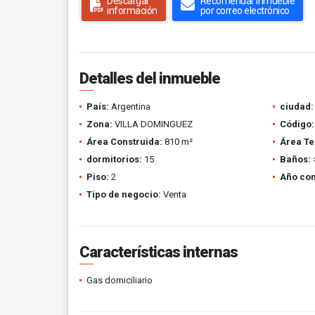
Descargar
Recomendar inmueble
información
por correo electrónico
Detalles del inmueble
País:
Argentina
ciudad:
Zona:
VILLA DOMINGUEZ
Código:
Área Construida:
810 m²
Área Te
dormitorios:
15
Baños:
Piso:
2
Año con
Tipo de negocio:
Venta
Características internas
Gas domiciliario