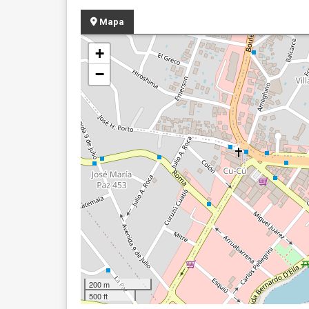
Mapa
+
−
200 m
500 ft