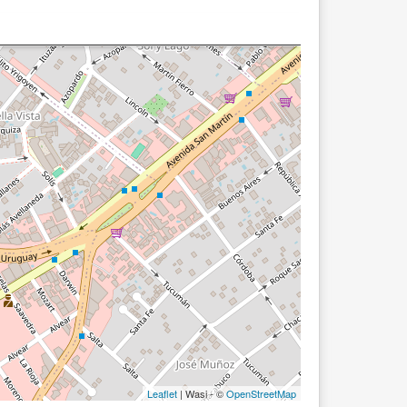
Leaflet
| Wasi - ©
OpenStreetMap