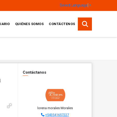
Select Language
▼
IARIO
QUIÉNES SOMOS
CONTÁCTENOS
Contáctanos
a
lorena morales Morales
+543541657227