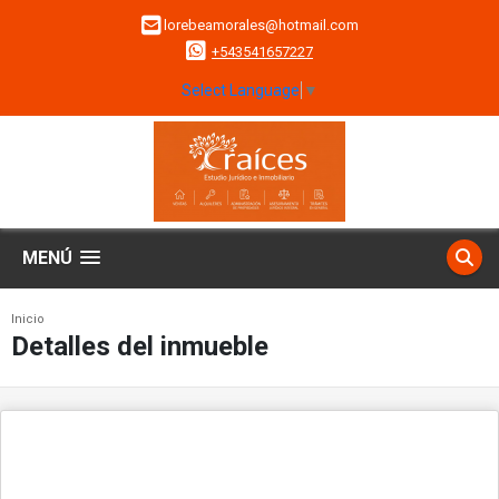
lorebeamorales@hotmail.com
+543541657227
Select Language
▼
MENÚ
Inicio
Detalles del inmueble