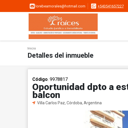
lorebeamorales@hotmail.com
+543541657227
Inicio
Detalles del inmueble
Código
. 9978817
Oportunidad dpto a est
balcon
Villa Carlos Paz, Córdoba, Argentina