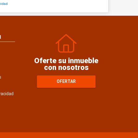
cidad
N
Oferte su inmueble
con nosotros
s
OFERTAR
ivacidad