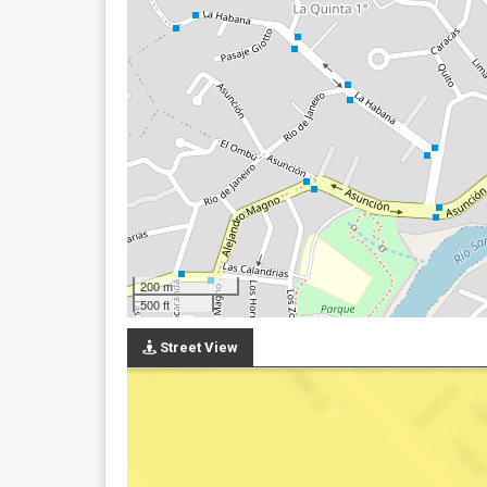
200 m
500 ft
Street View