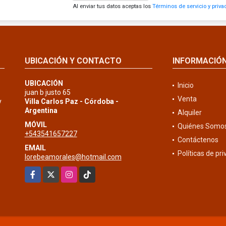
Al enviar tus datos aceptas los
Términos de servicio y priva
UBICACIÓN Y CONTACTO
INFORMACIÓ
UBICACIÓN
Inicio
juan b justo 65
Venta
y
Villa Carlos Paz - Córdoba -
Argentina
Alquiler
MÓVIL
Quiénes Somo
+543541657227
Contáctenos
EMAIL
Políticas de pr
lorebeamorales@hotmail.com
Facebook
X
Instagram
TikTok