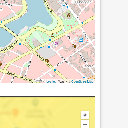
Leaflet
| Wasi - ©
OpenStreetMap