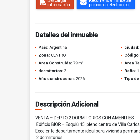
Descargar
Recomendar inmueble
información
por correo electrónico
Detalles del inmueble
País:
Argentina
ciudad:
Zona:
CENTRO
Código:
Área Construida:
79 m²
Área Te
dormitorios:
2
Baño:
1
Año construcción:
2026
Tipo de
Descripción Adicional
VENTA – DEPTO 2 DORMITORIOS CON AMENITIES
Edificio BIOR – Esquiú 45, pleno centro de Villa Carlo
Excelente departamento ideal para vivienda permanen
2 dormitorios