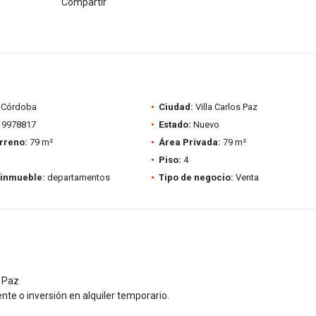
Compartir
Córdoba
Ciudad:
Villa Carlos Paz
9978817
Estado:
Nuevo
rreno:
79 m²
Área Privada:
79 m²
Piso:
4
 inmueble:
departamentos
Tipo de negocio:
Venta
s Paz
te o inversión en alquiler temporario.