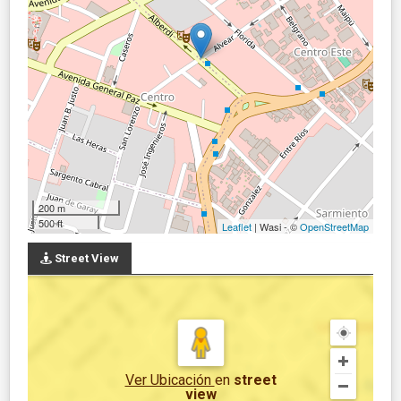
200 m
500 ft
Leaflet
| Wasi - ©
OpenStreetMap
Street View
Ver Ubicación
en
street
view