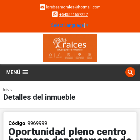
lorebeamorales@hotmail.com
+543541657227
Select Language
▼
MENÚ
Inicio
Detalles del inmueble
Código
. 9969999
Oportunidad pleno centro