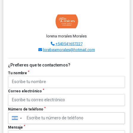
lorena morales Morales
+543541657227
lorebeamorales@hotmail.com
¿Prefieres que te contactemos?
*
Tu nombre
*
Correo electrónico
*
Número de teléfono
▼
*
Mensaje