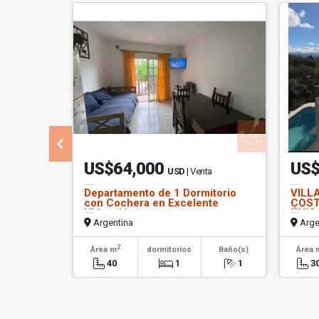
US$64,000
US$
USD
| Venta
Departamento de 1 Dormitorio
VILL
con Cochera en Excelente
COST
Ubicación
ÚNIC
Argentina
Arge
2
Área m
dormitorios
Baño(s)
Área 
40
1
1
3