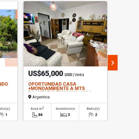
US$65,000
US$87
USD
| Venta
NDO
OPORTUNIDAD CASA
¡Oportuni
o
+MONOAMBIENTE A MTS
Departam
BALNEARIO FINANCIA 100 %
con Coch
PESOS
Argentina
Argentin
2
2
año(s)
Área m
dormitorios
Baño(s)
Área m
1
84
3
2
50