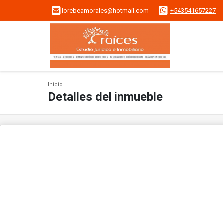
lorebeamorales@hotmail.com
+543541657227
Inicio
Detalles del inmueble