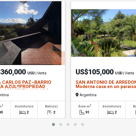
360,000
US$105,000
USD
| Venta
USD
| Venta
A CARLOS PAZ–BARRIO
SAN ANTONIO DE ARREDO
A AZUL‼️PROPIEDAD
Moderna casa en un paraís
A CON VISTA AL LAGO
natural
ntina
Argentina
2
2
m
dormitorios
Baño(s)
Área m
dormitorios
B
00
2
2
91
2