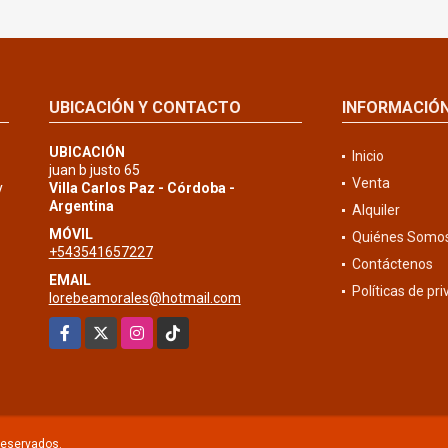
UBICACIÓN Y CONTACTO
INFORMACIÓ
UBICACIÓN
Inicio
juan b justo 65
Venta
y
Villa Carlos Paz - Córdoba -
Argentina
Alquiler
MÓVIL
Quiénes Somo
+543541657227
Contáctenos
EMAIL
Políticas de pr
lorebeamorales@hotmail.com
Facebook
X
Instagram
TikTok
reservados.