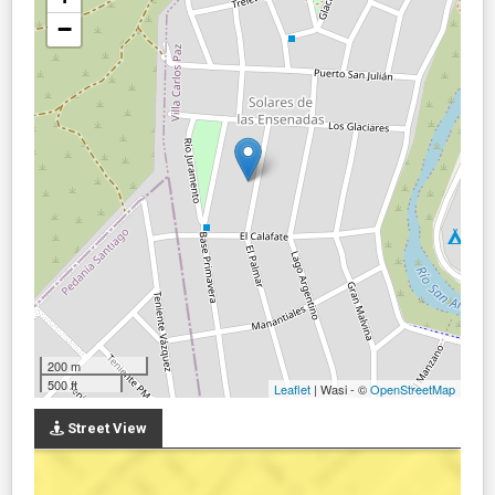
−
200 m
500 ft
Leaflet
| Wasi - ©
OpenStreetMap
Street View