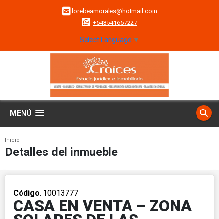
lorebeamorales@hotmail.com
+543541657227
Select Language
▼
MENÚ
Inicio
Detalles del inmueble
Código
. 10013777
CASA EN VENTA – ZONA