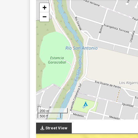
+
−
200 m
500 ft
Street View