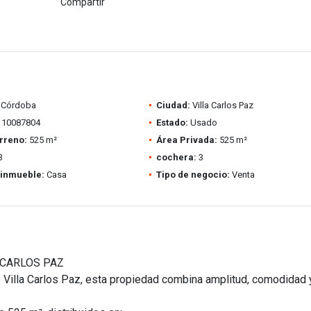
Compartir
Córdoba
Ciudad:
Villa Carlos Paz
10087804
Estado:
Usado
rreno:
525 m²
Área Privada:
525 m²
3
cochera:
3
 inmueble:
Casa
Tipo de negocio:
Venta
 CARLOS PAZ
 Villa Carlos Paz, esta propiedad combina amplitud, comodidad 