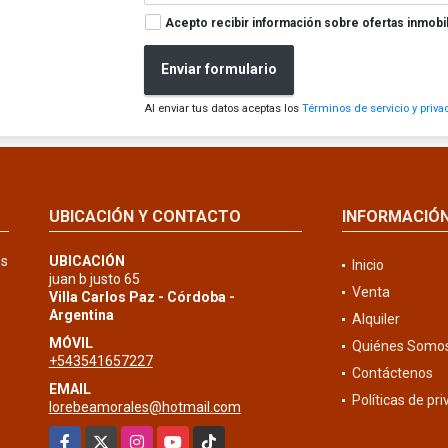
Acepto recibir información sobre ofertas inmobil
Enviar formulario
Al enviar tus datos aceptas los
Términos de servicio y priva
UBICACIÓN Y CONTACTO
INFORMACIÓ
os
UBICACIÓN
Inicio
juan b justo 65
Venta
Villa Carlos Paz - Córdoba -
Argentina
Alquiler
MÓVIL
Quiénes Somo
+543541657227
Contáctenos
EMAIL
Políticas de pr
lorebeamorales@hotmail.com
Facebook
X
Instagram
YouTube
TikTok