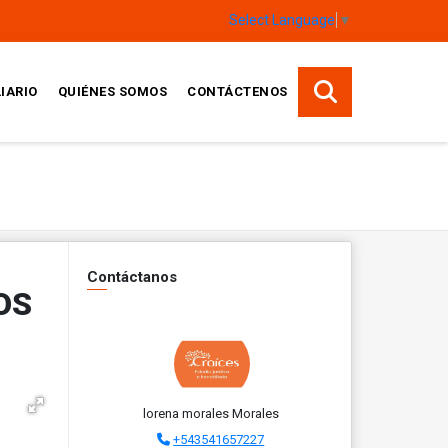
Select Language
▼
IARIO
QUIÉNES SOMOS
CONTÁCTENOS
Contáctanos
OS
lorena morales Morales
+543541657227