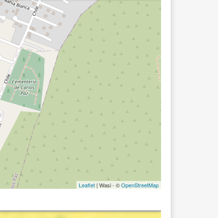
Leaflet
| Wasi - ©
OpenStreetMap