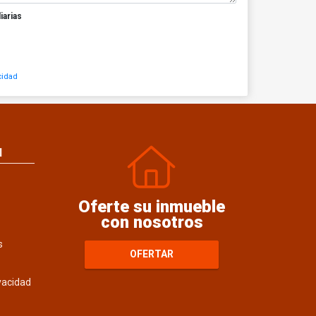
iarias
cidad
N
Oferte su inmueble
con nosotros
s
OFERTAR
ivacidad