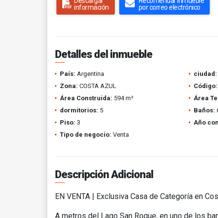
Descargar
Recomendar inmueble
información
por correo electrónico
Detalles del inmueble
País:
Argentina
ciudad:
Zona:
COSTA AZUL
Código:
Área Construida:
594 m²
Área Te
dormitorios:
5
Baños:
Piso:
3
Año con
Tipo de negocio:
Venta
Descripción Adicional
EN VENTA | Exclusiva Casa de Categoría en Cost
A metros del Lago San Roque, en uno de los bar