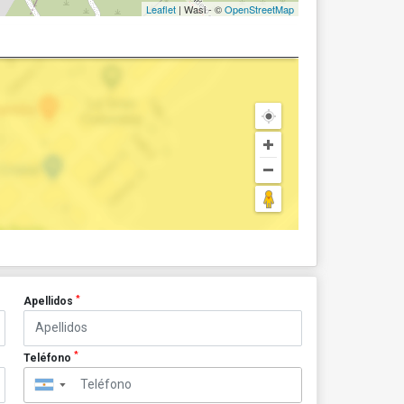
Leaflet
| Wasi - ©
OpenStreetMap
*
Apellidos
*
Teléfono
▼