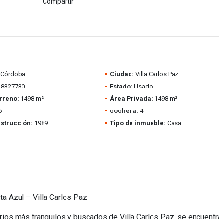
Compartir
Córdoba
Ciudad:
Villa Carlos Paz
8327730
Estado:
Usado
rreno:
1498 m²
Área Privada:
1498 m²
6
cochera:
4
strucción:
1989
Tipo de inmueble:
Casa
a Azul – Villa Carlos Paz
rios más tranquilos y buscados de Villa Carlos Paz, se encuentr