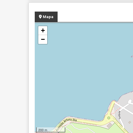
Mapa
+
−
200 m