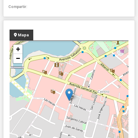
Compartir:
Mapa
+
−