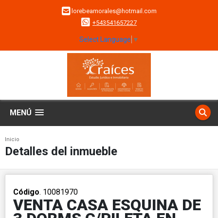
lorebeamorales@hotmail.com
+543541657227
Select Language
▼
MENÚ
Inicio
Detalles del inmueble
Código
. 10081970
VENTA CASA ESQUINA DE