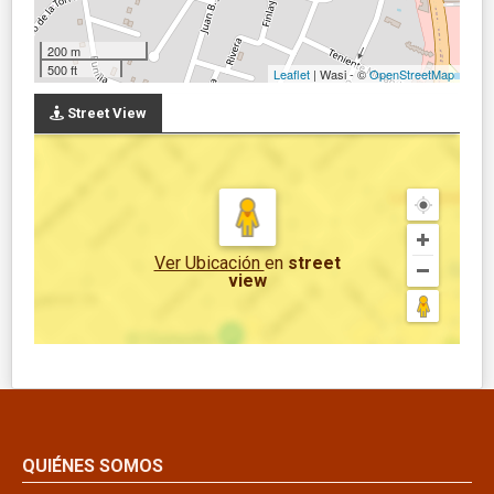
200 m
500 ft
Leaflet
| Wasi - ©
OpenStreetMap
Street View
Ver Ubicación
en
street
view
QUIÉNES SOMOS