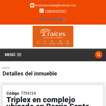
lorebeamorales@hotmail.com
+543541657227
Select Language
▼
MENÚ
Inicio
Detalles del inmueble
Código
. 7734124
Triplex en complejo