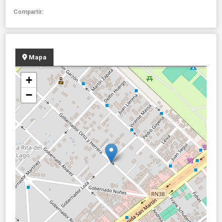
Compartir:
Mapa
+
−