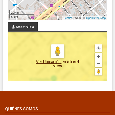
200 m
500 ft
Leaflet
| Wasi - ©
OpenStreetMap
Street View
Ver Ubicación
en
street
view
QUIÉNES SOMOS