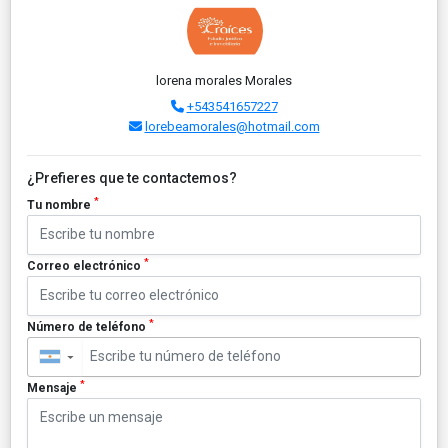
lorena morales Morales
+543541657227
lorebeamorales@hotmail.com
¿Prefieres que te contactemos?
*
Tu nombre
*
Correo electrónico
*
Número de teléfono
▼
*
Mensaje