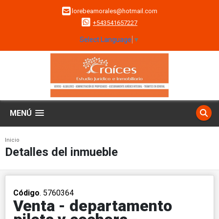
lorebeamorales@hotmail.com
+543541657227
Select Language
▼
MENÚ
Inicio
Detalles del inmueble
Código
. 5760364
Venta - departamento