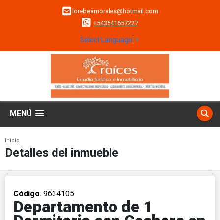
lorebeamorales@hotmail.com
+543541657227
Select Language
▼
MENÚ
Inicio
Detalles del inmueble
Código
. 9634105
Departamento de 1