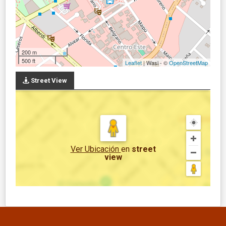
200 m
500 ft
Leaflet
| Wasi - ©
OpenStreetMap
Street View
Ver Ubicación
en
street
view