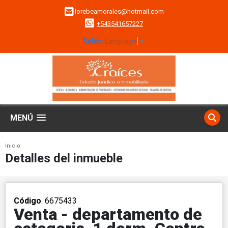
lorebeamorales@hotmail.com
+543541657227
Select Language
▼
MENÚ
Inicio
Detalles del inmueble
Código
. 6675433
Venta - departamento de