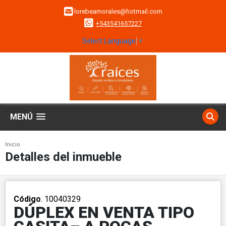
lorebeamorales@hotmail.com
+543541657227
Select Language
▼
MENÚ
Inicio
Detalles del inmueble
Código
. 10040329
DÚPLEX EN VENTA TIPO