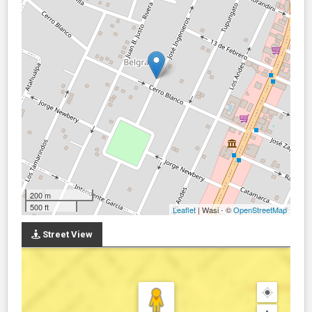
200 m
500 ft
Leaflet
| Wasi - ©
OpenStreetMap
Street View