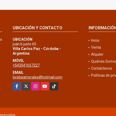
UBICACIÓN Y CONTACTO
INFORMACIÓ
os
UBICACIÓN
Inicio
juan b justo 65
Venta
Villa Carlos Paz - Córdoba -
Argentina
Alquiler
MÓVIL
Quiénes Somo
+543541657227
Contáctenos
EMAIL
Políticas de pr
lorebeamorales@hotmail.com
Facebook
X
Instagram
YouTube
TikTok
reservados.