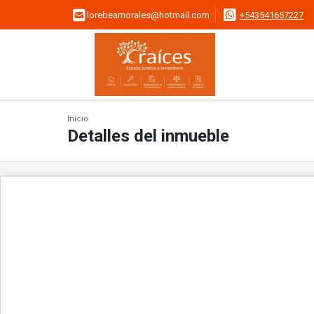
lorebeamorales@hotmail.com
+543541657227
Inicio
Detalles del inmueble