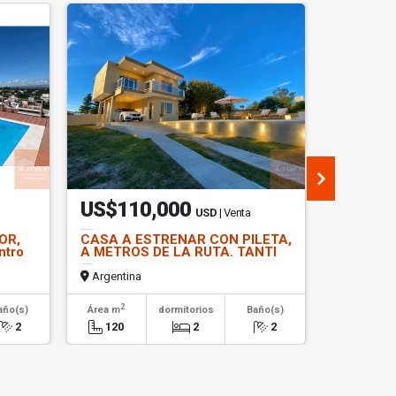
US$110,000
US$89
USD
| Venta
IOR,
CASA A ESTRENAR CON PILETA,
OPORTUN
ntro
A METROS DE LA RUTA. TANTI
PH EN VE
cucu
Argentina
Argentin
2
2
año(s)
Área m
dormitorios
Baño(s)
Área m
2
120
2
2
133