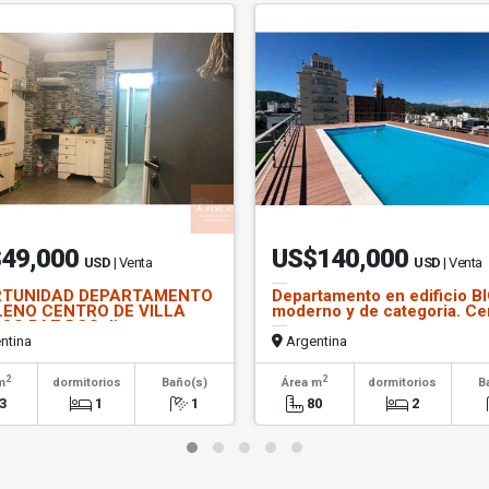
49,000
US$140,000
USD
| Venta
USD
| Venta
TUNIDAD DEPARTAMENTO
Departamento en edificio B
LENO CENTRO DE VILLA
moderno y de categoria. Ce
OS PAZ DOS dispo
ntina
Argentina
2
2
m
dormitorios
Baño(s)
Área m
dormitorios
B
3
1
1
80
2