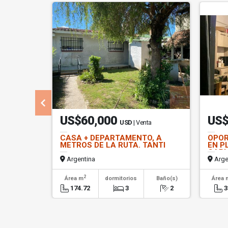
US$60,000
US$
USD
| Venta
CASA + DEPARTAMENTO, A
OPOR
METROS DE LA RUTA. TANTI
EN P
CARL
Argentina
Arge
2
Área m
dormitorios
Baño(s)
Área 
174.72
3
2
3