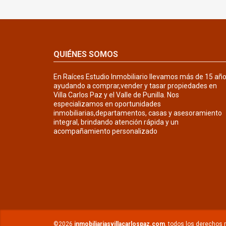
QUIÉNES SOMOS
En Raíces Estudio Inmobiliario llevamos más de 15 añ
ayudando a comprar,vender y tasar propiedades en
Villa Carlos Paz y el Valle de Punilla. Nos
especializamos en oportunidades
inmobiliarias,departamentos, casas y asesoramiento
integral, brindando atención rápida y un
acompañamiento personalizado
©2026
inmobiliariasvillacarlospaz.com
, todos los derechos 